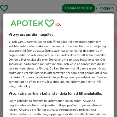
Hämta ut recept
Logga in
Vad letar du efter idag?
Vi bryr oss om din integritet
Unknown error
Vi och våra
1
partners lagrar och får tillgång till personuppgifter som
webbläsardata eller unika identifierare på din enhet. Genom att välja Jag
accepterar tillåter du att spårningstekniker används för de syften som
anges under ”Vi och våra partners behandlar data för att tillhandahålla”.
Om du väljer Avvisa alla eller återkallar ditt samtycke inaktiveras de. Om
spårare är inaktiverade kan visst innehåll och vissa annonser som du ser
vara mindre relevanta för dig. Du kan återkomma till denna meny för att
ändra dina val eller återkalla ditt samtycke när som helst genom att klicka
på länken Anpassa cookieinställningar längst ned på webbsidan. Dina val
kommer att ha effekt inom vår Webbplats. Mer information finns i vår
integritetspolicy.
Vi och våra partners behandlar data för att tillhandahålla:
Lagra och/eller få åtkomst till information på en enhet. Använda
begränsade data för att välja reklam. Skapa profiler för personaliserad
reklam. Använda profiler för att välja personaliserad reklam. Mäta
reklamprestanda. Förstå målgrupper genom statistik eller kombinationer