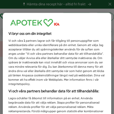
💊 Hämta dina recept här -
alltid fri frakt
Hämta ut recept
Logga in
Vad letar du efter idag?
Vi bryr oss om din integritet
Vi och våra
1
partners lagrar och får tillgång till personuppgifter som
webbläsardata eller unika identifierare på din enhet. Genom att välja Jag
Unknown error
accepterar tillåter du att spårningstekniker används för de syften som
anges under ”Vi och våra partners behandlar data för att tillhandahålla”.
Om du väljer Avvisa alla eller återkallar ditt samtycke inaktiveras de. Om
spårare är inaktiverade kan visst innehåll och vissa annonser som du ser
vara mindre relevanta för dig. Du kan återkomma till denna meny för att
ändra dina val eller återkalla ditt samtycke när som helst genom att klicka
på länken Anpassa cookieinställningar längst ned på webbsidan. Dina val
kommer att ha effekt inom vår Webbplats. Mer information finns i vår
integritetspolicy.
Vi och våra partners behandlar data för att tillhandahålla:
Lagra och/eller få åtkomst till information på en enhet. Använda
begränsade data för att välja reklam. Skapa profiler för personaliserad
reklam. Använda profiler för att välja personaliserad reklam. Mäta
reklamprestanda. Förstå målgrupper genom statistik eller kombinationer