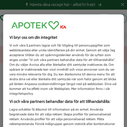
💊 Hämta dina recept här -
alltid fri frakt
Hämta ut recept
Logga in
Vad letar du efter idag?
Vi bryr oss om din integritet
Vi och våra
1
partners lagrar och får tillgång till personuppgifter som
webbläsardata eller unika identifierare på din enhet. Genom att välja Jag
Unknown error
accepterar tillåter du att spårningstekniker används för de syften som
anges under ”Vi och våra partners behandlar data för att tillhandahålla”.
Om du väljer Avvisa alla eller återkallar ditt samtycke inaktiveras de. Om
spårare är inaktiverade kan visst innehåll och vissa annonser som du ser
vara mindre relevanta för dig. Du kan återkomma till denna meny för att
ändra dina val eller återkalla ditt samtycke när som helst genom att klicka
på länken Anpassa cookieinställningar längst ned på webbsidan. Dina val
kommer att ha effekt inom vår Webbplats. Mer information finns i vår
integritetspolicy.
Vi och våra partners behandlar data för att tillhandahålla:
Lagra och/eller få åtkomst till information på en enhet. Använda
begränsade data för att välja reklam. Skapa profiler för personaliserad
reklam. Använda profiler för att välja personaliserad reklam. Mäta
reklamprestanda. Förstå målgrupper genom statistik eller kombinationer