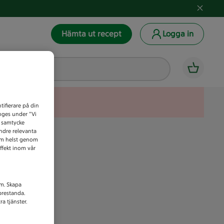
Hämta ut recept
Logga in
tifierare på din
anges under ”Vi
t samtycke
indre relevanta
som helst genom
ffekt inom vår
am. Skapa
prestanda.
a tjänster.