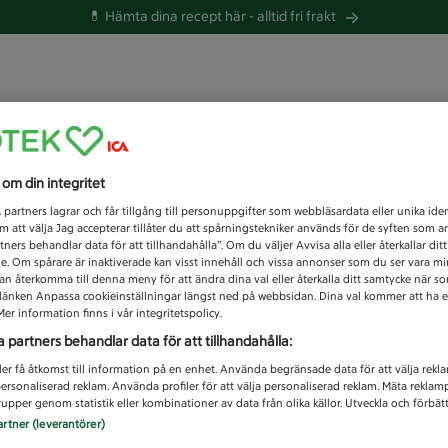
💊 Hämta dina recept här -
alltid fri frakt
 du efter idag?
s om din integritet
Unknown error
1
partners lagrar och får tillgång till personuppgifter som webbläsardata eller unika iden
 att välja Jag accepterar tillåter du att spårningstekniker används för de syften som 
tners behandlar data för att tillhandahålla”. Om du väljer Avvisa alla eller återkallar dit
de. Om spårare är inaktiverade kan visst innehåll och vissa annonser som du ser vara m
kan återkomma till denna meny för att ändra dina val eller återkalla ditt samtycke när 
å länken Anpassa cookieinställningar längst ned på webbsidan. Dina val kommer att ha e
er information finns i vår integritetspolicy.
a partners behandlar data för att tillhandahålla:
ler få åtkomst till information på en enhet. Använda begränsade data för att välja rekl
 personaliserad reklam. Använda profiler för att välja personaliserad reklam. Mäta reklam
upper genom statistik eller kombinationer av data från olika källor. Utveckla och förbättr
artner (leverantörer)