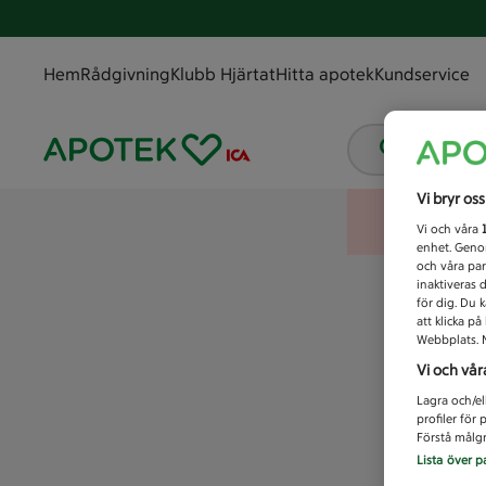
Hem
Rådgivning
Klubb Hjärtat
Hitta apotek
Kundservice
Vad letar
Vi bryr os
Vi och våra
enhet. Genom
och våra par
inaktiveras 
för dig. Du 
att klicka p
Webbplats. M
Vi och vår
Lagra och/el
profiler för
Förstå målgr
Lista över p