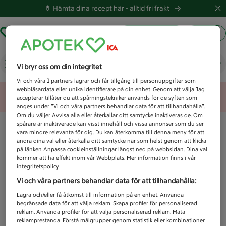
💊 Hämta dina recept här -
alltid fri frakt
Hämta ut recept
Logga in
Vad letar du efter idag?
Vi bryr oss om din integritet
Vi och våra
1
partners lagrar och får tillgång till personuppgifter som
webbläsardata eller unika identifierare på din enhet. Genom att välja Jag
Unknown error
accepterar tillåter du att spårningstekniker används för de syften som
anges under ”Vi och våra partners behandlar data för att tillhandahålla”.
Om du väljer Avvisa alla eller återkallar ditt samtycke inaktiveras de. Om
spårare är inaktiverade kan visst innehåll och vissa annonser som du ser
vara mindre relevanta för dig. Du kan återkomma till denna meny för att
ändra dina val eller återkalla ditt samtycke när som helst genom att klicka
på länken Anpassa cookieinställningar längst ned på webbsidan. Dina val
kommer att ha effekt inom vår Webbplats. Mer information finns i vår
integritetspolicy.
Vi och våra partners behandlar data för att tillhandahålla:
Lagra och/eller få åtkomst till information på en enhet. Använda
begränsade data för att välja reklam. Skapa profiler för personaliserad
reklam. Använda profiler för att välja personaliserad reklam. Mäta
reklamprestanda. Förstå målgrupper genom statistik eller kombinationer