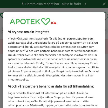
💊 Hämta dina recept här -
alltid fri frakt
Hämta ut recept
Logga in
Vad letar du efter idag?
Vi bryr oss om din integritet
Vi och våra
1
partners lagrar och får tillgång till personuppgifter som
webbläsardata eller unika identifierare på din enhet. Genom att välja Jag
Unknown error
accepterar tillåter du att spårningstekniker används för de syften som
anges under ”Vi och våra partners behandlar data för att tillhandahålla”.
Om du väljer Avvisa alla eller återkallar ditt samtycke inaktiveras de. Om
spårare är inaktiverade kan visst innehåll och vissa annonser som du ser
vara mindre relevanta för dig. Du kan återkomma till denna meny för att
ändra dina val eller återkalla ditt samtycke när som helst genom att klicka
på länken Anpassa cookieinställningar längst ned på webbsidan. Dina val
kommer att ha effekt inom vår Webbplats. Mer information finns i vår
integritetspolicy.
Vi och våra partners behandlar data för att tillhandahålla:
Lagra och/eller få åtkomst till information på en enhet. Använda
begränsade data för att välja reklam. Skapa profiler för personaliserad
reklam. Använda profiler för att välja personaliserad reklam. Mäta
reklamprestanda. Förstå målgrupper genom statistik eller kombinationer