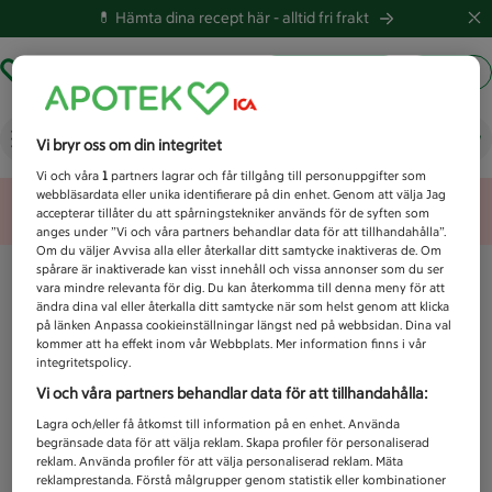
💊 Hämta dina recept här -
alltid fri frakt
Hämta ut recept
Logga in
Vad letar du efter idag?
Vi bryr oss om din integritet
Vi och våra
1
partners lagrar och får tillgång till personuppgifter som
webbläsardata eller unika identifierare på din enhet. Genom att välja Jag
Unknown error
accepterar tillåter du att spårningstekniker används för de syften som
anges under ”Vi och våra partners behandlar data för att tillhandahålla”.
Om du väljer Avvisa alla eller återkallar ditt samtycke inaktiveras de. Om
spårare är inaktiverade kan visst innehåll och vissa annonser som du ser
vara mindre relevanta för dig. Du kan återkomma till denna meny för att
ändra dina val eller återkalla ditt samtycke när som helst genom att klicka
på länken Anpassa cookieinställningar längst ned på webbsidan. Dina val
kommer att ha effekt inom vår Webbplats. Mer information finns i vår
integritetspolicy.
Vi och våra partners behandlar data för att tillhandahålla:
Lagra och/eller få åtkomst till information på en enhet. Använda
begränsade data för att välja reklam. Skapa profiler för personaliserad
reklam. Använda profiler för att välja personaliserad reklam. Mäta
reklamprestanda. Förstå målgrupper genom statistik eller kombinationer