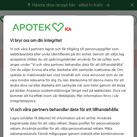
💊 Hämta dina recept här -
alltid fri frakt
Hämta ut recept
Logga in
Vad letar du efter idag?
Vi bryr oss om din integritet
Vi och våra
1
partners lagrar och får tillgång till personuppgifter som
webbläsardata eller unika identifierare på din enhet. Genom att välja Jag
Unknown error
accepterar tillåter du att spårningstekniker används för de syften som
anges under ”Vi och våra partners behandlar data för att tillhandahålla”.
Om du väljer Avvisa alla eller återkallar ditt samtycke inaktiveras de. Om
spårare är inaktiverade kan visst innehåll och vissa annonser som du ser
vara mindre relevanta för dig. Du kan återkomma till denna meny för att
ändra dina val eller återkalla ditt samtycke när som helst genom att klicka
på länken Anpassa cookieinställningar längst ned på webbsidan. Dina val
kommer att ha effekt inom vår Webbplats. Mer information finns i vår
integritetspolicy.
Vi och våra partners behandlar data för att tillhandahålla:
Lagra och/eller få åtkomst till information på en enhet. Använda
begränsade data för att välja reklam. Skapa profiler för personaliserad
reklam. Använda profiler för att välja personaliserad reklam. Mäta
reklamprestanda. Förstå målgrupper genom statistik eller kombinationer