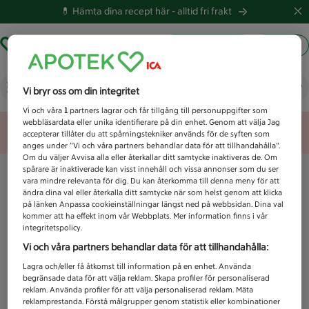
💊 Hämta dina recept här -
alltid fri frakt
Hämta ut recept
Logga in
Vad letar du efter idag?
Vi bryr oss om din integritet
Vi och våra
1
partners lagrar och får tillgång till personuppgifter som
webbläsardata eller unika identifierare på din enhet. Genom att välja Jag
Unknown error
accepterar tillåter du att spårningstekniker används för de syften som
anges under ”Vi och våra partners behandlar data för att tillhandahålla”.
Om du väljer Avvisa alla eller återkallar ditt samtycke inaktiveras de. Om
spårare är inaktiverade kan visst innehåll och vissa annonser som du ser
vara mindre relevanta för dig. Du kan återkomma till denna meny för att
ändra dina val eller återkalla ditt samtycke när som helst genom att klicka
på länken Anpassa cookieinställningar längst ned på webbsidan. Dina val
kommer att ha effekt inom vår Webbplats. Mer information finns i vår
integritetspolicy.
Vi och våra partners behandlar data för att tillhandahålla:
Lagra och/eller få åtkomst till information på en enhet. Använda
begränsade data för att välja reklam. Skapa profiler för personaliserad
reklam. Använda profiler för att välja personaliserad reklam. Mäta
reklamprestanda. Förstå målgrupper genom statistik eller kombinationer