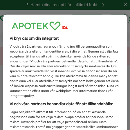
💊 Hämta dina recept här -
alltid fri frakt
Hämta ut recept
Logga in
Vad letar du efter idag?
Vi bryr oss om din integritet
Vi och våra
1
partners lagrar och får tillgång till personuppgifter som
webbläsardata eller unika identifierare på din enhet. Genom att välja Jag
Unknown error
accepterar tillåter du att spårningstekniker används för de syften som
anges under ”Vi och våra partners behandlar data för att tillhandahålla”.
Om du väljer Avvisa alla eller återkallar ditt samtycke inaktiveras de. Om
spårare är inaktiverade kan visst innehåll och vissa annonser som du ser
vara mindre relevanta för dig. Du kan återkomma till denna meny för att
ändra dina val eller återkalla ditt samtycke när som helst genom att klicka
på länken Anpassa cookieinställningar längst ned på webbsidan. Dina val
kommer att ha effekt inom vår Webbplats. Mer information finns i vår
integritetspolicy.
Vi och våra partners behandlar data för att tillhandahålla:
Lagra och/eller få åtkomst till information på en enhet. Använda
begränsade data för att välja reklam. Skapa profiler för personaliserad
reklam. Använda profiler för att välja personaliserad reklam. Mäta
reklamprestanda. Förstå målgrupper genom statistik eller kombinationer