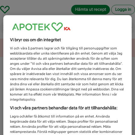
Hämta ut recept
Logga in
Vad letar du efter idag?
Vi bryr oss om din integritet
Unknown error
Vi och våra
1
partners lagrar och får tillgång till personuppgifter som
webbläsardata eller unika identifierare på din enhet. Genom att välja Jag
accepterar tillåter du att spårningstekniker används för de syften som
anges under ”Vi och våra partners behandlar data för att tillhandahålla”.
Om du väljer Avvisa alla eller återkallar ditt samtycke inaktiveras de. Om
spårare är inaktiverade kan visst innehåll och vissa annonser som du ser
vara mindre relevanta för dig. Du kan återkomma till denna meny för att
ändra dina val eller återkalla ditt samtycke när som helst genom att klicka
på länken Anpassa cookieinställningar längst ned på webbsidan. Dina val
kommer att ha effekt inom vår Webbplats. Mer information finns i vår
integritetspolicy.
Vi och våra partners behandlar data för att tillhandahålla:
Lagra och/eller få åtkomst till information på en enhet. Använda
begränsade data för att välja reklam. Skapa profiler för personaliserad
reklam. Använda profiler för att välja personaliserad reklam. Mäta
reklamprestanda. Förstå målgrupper genom statistik eller kombinationer