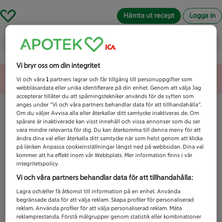
Hämta ut recept
Logga in
Vad letar du efter idag?
Vi bryr oss om din integritet
Unknown error
Vi och våra
1
partners lagrar och får tillgång till personuppgifter som
webbläsardata eller unika identifierare på din enhet. Genom att välja Jag
accepterar tillåter du att spårningstekniker används för de syften som
anges under ”Vi och våra partners behandlar data för att tillhandahålla”.
Om du väljer Avvisa alla eller återkallar ditt samtycke inaktiveras de. Om
spårare är inaktiverade kan visst innehåll och vissa annonser som du ser
vara mindre relevanta för dig. Du kan återkomma till denna meny för att
ändra dina val eller återkalla ditt samtycke när som helst genom att klicka
på länken Anpassa cookieinställningar längst ned på webbsidan. Dina val
kommer att ha effekt inom vår Webbplats. Mer information finns i vår
integritetspolicy.
Vi och våra partners behandlar data för att tillhandahålla:
Lagra och/eller få åtkomst till information på en enhet. Använda
begränsade data för att välja reklam. Skapa profiler för personaliserad
reklam. Använda profiler för att välja personaliserad reklam. Mäta
reklamprestanda. Förstå målgrupper genom statistik eller kombinationer