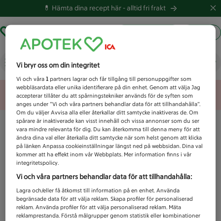
💊 Hämta dina recept här -
alltid fri frakt
Hämta ut recept
Logga in
Vad letar du efter idag?
Vi bryr oss om din integritet
Vi och våra
1
partners lagrar och får tillgång till personuppgifter som
webbläsardata eller unika identifierare på din enhet. Genom att välja Jag
Unknown error
accepterar tillåter du att spårningstekniker används för de syften som
anges under ”Vi och våra partners behandlar data för att tillhandahålla”.
Om du väljer Avvisa alla eller återkallar ditt samtycke inaktiveras de. Om
spårare är inaktiverade kan visst innehåll och vissa annonser som du ser
vara mindre relevanta för dig. Du kan återkomma till denna meny för att
ändra dina val eller återkalla ditt samtycke när som helst genom att klicka
på länken Anpassa cookieinställningar längst ned på webbsidan. Dina val
kommer att ha effekt inom vår Webbplats. Mer information finns i vår
integritetspolicy.
Vi och våra partners behandlar data för att tillhandahålla:
Lagra och/eller få åtkomst till information på en enhet. Använda
begränsade data för att välja reklam. Skapa profiler för personaliserad
reklam. Använda profiler för att välja personaliserad reklam. Mäta
reklamprestanda. Förstå målgrupper genom statistik eller kombinationer