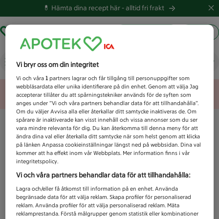
💊 Hämta dina recept här -
alltid fri frakt
Hämta ut recept
Logga in
Vad letar du efter idag?
Vi bryr oss om din integritet
Vi och våra
1
partners lagrar och får tillgång till personuppgifter som
webbläsardata eller unika identifierare på din enhet. Genom att välja Jag
Unknown error
accepterar tillåter du att spårningstekniker används för de syften som
anges under ”Vi och våra partners behandlar data för att tillhandahålla”.
Om du väljer Avvisa alla eller återkallar ditt samtycke inaktiveras de. Om
spårare är inaktiverade kan visst innehåll och vissa annonser som du ser
vara mindre relevanta för dig. Du kan återkomma till denna meny för att
ändra dina val eller återkalla ditt samtycke när som helst genom att klicka
på länken Anpassa cookieinställningar längst ned på webbsidan. Dina val
kommer att ha effekt inom vår Webbplats. Mer information finns i vår
integritetspolicy.
Vi och våra partners behandlar data för att tillhandahålla:
Lagra och/eller få åtkomst till information på en enhet. Använda
begränsade data för att välja reklam. Skapa profiler för personaliserad
reklam. Använda profiler för att välja personaliserad reklam. Mäta
reklamprestanda. Förstå målgrupper genom statistik eller kombinationer