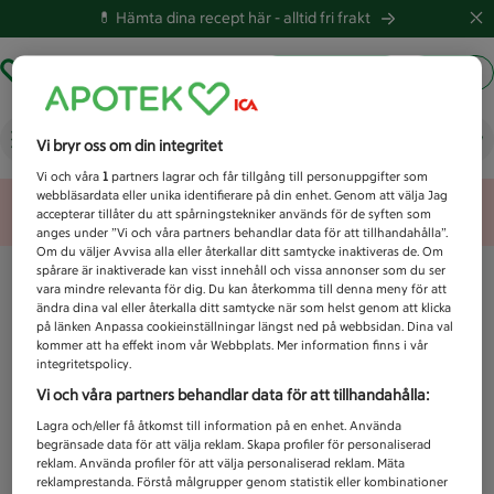
💊 Hämta dina recept här -
alltid fri frakt
Hämta ut recept
Logga in
Vad letar du efter idag?
Vi bryr oss om din integritet
Vi och våra
1
partners lagrar och får tillgång till personuppgifter som
webbläsardata eller unika identifierare på din enhet. Genom att välja Jag
Unknown error
accepterar tillåter du att spårningstekniker används för de syften som
anges under ”Vi och våra partners behandlar data för att tillhandahålla”.
Om du väljer Avvisa alla eller återkallar ditt samtycke inaktiveras de. Om
spårare är inaktiverade kan visst innehåll och vissa annonser som du ser
vara mindre relevanta för dig. Du kan återkomma till denna meny för att
ändra dina val eller återkalla ditt samtycke när som helst genom att klicka
på länken Anpassa cookieinställningar längst ned på webbsidan. Dina val
kommer att ha effekt inom vår Webbplats. Mer information finns i vår
integritetspolicy.
Vi och våra partners behandlar data för att tillhandahålla:
Lagra och/eller få åtkomst till information på en enhet. Använda
begränsade data för att välja reklam. Skapa profiler för personaliserad
reklam. Använda profiler för att välja personaliserad reklam. Mäta
reklamprestanda. Förstå målgrupper genom statistik eller kombinationer