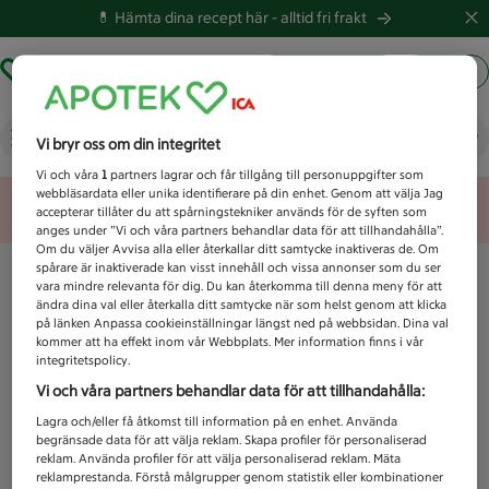
💊 Hämta dina recept här -
alltid fri frakt
Hämta ut recept
Logga in
Vad letar du efter idag?
Vi bryr oss om din integritet
Vi och våra
1
partners lagrar och får tillgång till personuppgifter som
webbläsardata eller unika identifierare på din enhet. Genom att välja Jag
Unknown error
accepterar tillåter du att spårningstekniker används för de syften som
anges under ”Vi och våra partners behandlar data för att tillhandahålla”.
Om du väljer Avvisa alla eller återkallar ditt samtycke inaktiveras de. Om
spårare är inaktiverade kan visst innehåll och vissa annonser som du ser
vara mindre relevanta för dig. Du kan återkomma till denna meny för att
ändra dina val eller återkalla ditt samtycke när som helst genom att klicka
på länken Anpassa cookieinställningar längst ned på webbsidan. Dina val
kommer att ha effekt inom vår Webbplats. Mer information finns i vår
integritetspolicy.
Vi och våra partners behandlar data för att tillhandahålla:
Lagra och/eller få åtkomst till information på en enhet. Använda
begränsade data för att välja reklam. Skapa profiler för personaliserad
reklam. Använda profiler för att välja personaliserad reklam. Mäta
reklamprestanda. Förstå målgrupper genom statistik eller kombinationer