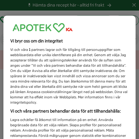
💊 Hämta dina recept här -
alltid fri frakt
Hämta ut recept
Logga in
Vad letar du efter idag?
Vi bryr oss om din integritet
Vi och våra
1
partners lagrar och får tillgång till personuppgifter som
webbläsardata eller unika identifierare på din enhet. Genom att välja Jag
Unknown error
accepterar tillåter du att spårningstekniker används för de syften som
anges under ”Vi och våra partners behandlar data för att tillhandahålla”.
Om du väljer Avvisa alla eller återkallar ditt samtycke inaktiveras de. Om
spårare är inaktiverade kan visst innehåll och vissa annonser som du ser
vara mindre relevanta för dig. Du kan återkomma till denna meny för att
ändra dina val eller återkalla ditt samtycke när som helst genom att klicka
på länken Anpassa cookieinställningar längst ned på webbsidan. Dina val
kommer att ha effekt inom vår Webbplats. Mer information finns i vår
integritetspolicy.
Vi och våra partners behandlar data för att tillhandahålla:
Lagra och/eller få åtkomst till information på en enhet. Använda
begränsade data för att välja reklam. Skapa profiler för personaliserad
reklam. Använda profiler för att välja personaliserad reklam. Mäta
reklamprestanda. Förstå målgrupper genom statistik eller kombinationer