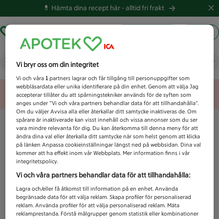
💊 Hämta dina recept här -
alltid fri frakt
Hämta ut recept
Logga in
Vad letar du efter idag?
Vi bryr oss om din integritet
Vi och våra
1
partners lagrar och får tillgång till personuppgifter som
webbläsardata eller unika identifierare på din enhet. Genom att välja Jag
Unknown error
accepterar tillåter du att spårningstekniker används för de syften som
anges under ”Vi och våra partners behandlar data för att tillhandahålla”.
Om du väljer Avvisa alla eller återkallar ditt samtycke inaktiveras de. Om
spårare är inaktiverade kan visst innehåll och vissa annonser som du ser
vara mindre relevanta för dig. Du kan återkomma till denna meny för att
ändra dina val eller återkalla ditt samtycke när som helst genom att klicka
på länken Anpassa cookieinställningar längst ned på webbsidan. Dina val
kommer att ha effekt inom vår Webbplats. Mer information finns i vår
integritetspolicy.
Vi och våra partners behandlar data för att tillhandahålla:
Lagra och/eller få åtkomst till information på en enhet. Använda
begränsade data för att välja reklam. Skapa profiler för personaliserad
reklam. Använda profiler för att välja personaliserad reklam. Mäta
reklamprestanda. Förstå målgrupper genom statistik eller kombinationer