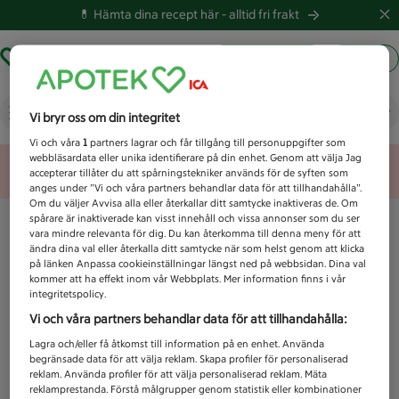
💊 Hämta dina recept här -
alltid fri frakt
Hämta ut recept
Logga in
Vad letar du efter idag?
Vi bryr oss om din integritet
Vi och våra
1
partners lagrar och får tillgång till personuppgifter som
webbläsardata eller unika identifierare på din enhet. Genom att välja Jag
Unknown error
accepterar tillåter du att spårningstekniker används för de syften som
anges under ”Vi och våra partners behandlar data för att tillhandahålla”.
Om du väljer Avvisa alla eller återkallar ditt samtycke inaktiveras de. Om
spårare är inaktiverade kan visst innehåll och vissa annonser som du ser
vara mindre relevanta för dig. Du kan återkomma till denna meny för att
ändra dina val eller återkalla ditt samtycke när som helst genom att klicka
på länken Anpassa cookieinställningar längst ned på webbsidan. Dina val
kommer att ha effekt inom vår Webbplats. Mer information finns i vår
integritetspolicy.
Vi och våra partners behandlar data för att tillhandahålla:
Lagra och/eller få åtkomst till information på en enhet. Använda
begränsade data för att välja reklam. Skapa profiler för personaliserad
reklam. Använda profiler för att välja personaliserad reklam. Mäta
reklamprestanda. Förstå målgrupper genom statistik eller kombinationer