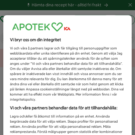
💊 Hämta dina recept här -
alltid fri frakt
Hämta ut recept
Logga in
Vad letar du efter idag?
Vi bryr oss om din integritet
Vi och våra
1
partners lagrar och får tillgång till personuppgifter som
webbläsardata eller unika identifierare på din enhet. Genom att välja Jag
Unknown error
accepterar tillåter du att spårningstekniker används för de syften som
anges under ”Vi och våra partners behandlar data för att tillhandahålla”.
Om du väljer Avvisa alla eller återkallar ditt samtycke inaktiveras de. Om
spårare är inaktiverade kan visst innehåll och vissa annonser som du ser
vara mindre relevanta för dig. Du kan återkomma till denna meny för att
ändra dina val eller återkalla ditt samtycke när som helst genom att klicka
på länken Anpassa cookieinställningar längst ned på webbsidan. Dina val
kommer att ha effekt inom vår Webbplats. Mer information finns i vår
integritetspolicy.
Vi och våra partners behandlar data för att tillhandahålla:
Lagra och/eller få åtkomst till information på en enhet. Använda
begränsade data för att välja reklam. Skapa profiler för personaliserad
reklam. Använda profiler för att välja personaliserad reklam. Mäta
reklamprestanda. Förstå målgrupper genom statistik eller kombinationer