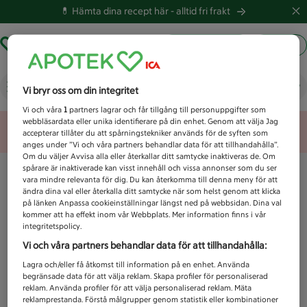
💊 Hämta dina recept här -
alltid fri frakt
Hämta ut recept
Logga in
Vad letar du efter idag?
Vi bryr oss om din integritet
Vi och våra
1
partners lagrar och får tillgång till personuppgifter som
webbläsardata eller unika identifierare på din enhet. Genom att välja Jag
Unknown error
accepterar tillåter du att spårningstekniker används för de syften som
anges under ”Vi och våra partners behandlar data för att tillhandahålla”.
Om du väljer Avvisa alla eller återkallar ditt samtycke inaktiveras de. Om
spårare är inaktiverade kan visst innehåll och vissa annonser som du ser
vara mindre relevanta för dig. Du kan återkomma till denna meny för att
ändra dina val eller återkalla ditt samtycke när som helst genom att klicka
på länken Anpassa cookieinställningar längst ned på webbsidan. Dina val
kommer att ha effekt inom vår Webbplats. Mer information finns i vår
integritetspolicy.
Vi och våra partners behandlar data för att tillhandahålla:
Lagra och/eller få åtkomst till information på en enhet. Använda
begränsade data för att välja reklam. Skapa profiler för personaliserad
reklam. Använda profiler för att välja personaliserad reklam. Mäta
reklamprestanda. Förstå målgrupper genom statistik eller kombinationer