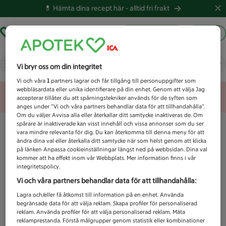
💊 Hämta dina recept här -
alltid fri frakt
Hämta ut recept
Logga in
Vad letar du efter idag?
Vi bryr oss om din integritet
Vi och våra
1
partners lagrar och får tillgång till personuppgifter som
webbläsardata eller unika identifierare på din enhet. Genom att välja Jag
Unknown error
accepterar tillåter du att spårningstekniker används för de syften som
anges under ”Vi och våra partners behandlar data för att tillhandahålla”.
Om du väljer Avvisa alla eller återkallar ditt samtycke inaktiveras de. Om
spårare är inaktiverade kan visst innehåll och vissa annonser som du ser
vara mindre relevanta för dig. Du kan återkomma till denna meny för att
ändra dina val eller återkalla ditt samtycke när som helst genom att klicka
på länken Anpassa cookieinställningar längst ned på webbsidan. Dina val
kommer att ha effekt inom vår Webbplats. Mer information finns i vår
integritetspolicy.
Vi och våra partners behandlar data för att tillhandahålla:
Lagra och/eller få åtkomst till information på en enhet. Använda
begränsade data för att välja reklam. Skapa profiler för personaliserad
reklam. Använda profiler för att välja personaliserad reklam. Mäta
reklamprestanda. Förstå målgrupper genom statistik eller kombinationer