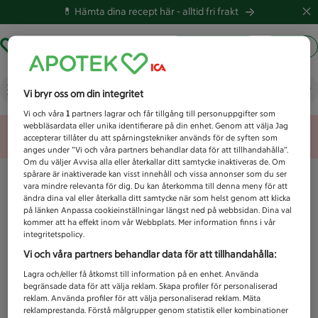
💊 Hämta dina recept här -
alltid fri frakt
Hämta ut recept
Logga in
Vad letar du efter idag?
Vi bryr oss om din integritet
Vi och våra
1
partners lagrar och får tillgång till personuppgifter som
webbläsardata eller unika identifierare på din enhet. Genom att välja Jag
Unknown error
accepterar tillåter du att spårningstekniker används för de syften som
anges under ”Vi och våra partners behandlar data för att tillhandahålla”.
Om du väljer Avvisa alla eller återkallar ditt samtycke inaktiveras de. Om
spårare är inaktiverade kan visst innehåll och vissa annonser som du ser
vara mindre relevanta för dig. Du kan återkomma till denna meny för att
ändra dina val eller återkalla ditt samtycke när som helst genom att klicka
på länken Anpassa cookieinställningar längst ned på webbsidan. Dina val
kommer att ha effekt inom vår Webbplats. Mer information finns i vår
integritetspolicy.
Vi och våra partners behandlar data för att tillhandahålla:
Lagra och/eller få åtkomst till information på en enhet. Använda
begränsade data för att välja reklam. Skapa profiler för personaliserad
reklam. Använda profiler för att välja personaliserad reklam. Mäta
reklamprestanda. Förstå målgrupper genom statistik eller kombinationer