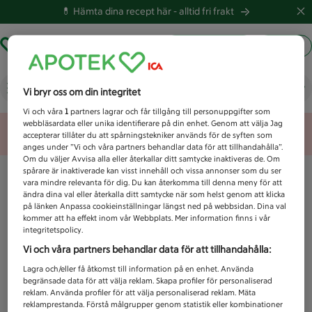
💊 Hämta dina recept här -
alltid fri frakt
Hämta ut recept
Logga in
Vad letar du efter idag?
Vi bryr oss om din integritet
Vi och våra
1
partners lagrar och får tillgång till personuppgifter som
webbläsardata eller unika identifierare på din enhet. Genom att välja Jag
Unknown error
accepterar tillåter du att spårningstekniker används för de syften som
anges under ”Vi och våra partners behandlar data för att tillhandahålla”.
Om du väljer Avvisa alla eller återkallar ditt samtycke inaktiveras de. Om
spårare är inaktiverade kan visst innehåll och vissa annonser som du ser
vara mindre relevanta för dig. Du kan återkomma till denna meny för att
ändra dina val eller återkalla ditt samtycke när som helst genom att klicka
på länken Anpassa cookieinställningar längst ned på webbsidan. Dina val
kommer att ha effekt inom vår Webbplats. Mer information finns i vår
integritetspolicy.
Vi och våra partners behandlar data för att tillhandahålla:
Lagra och/eller få åtkomst till information på en enhet. Använda
begränsade data för att välja reklam. Skapa profiler för personaliserad
reklam. Använda profiler för att välja personaliserad reklam. Mäta
reklamprestanda. Förstå målgrupper genom statistik eller kombinationer