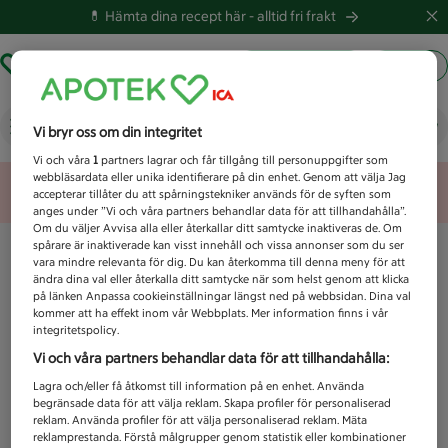
💊 Hämta dina recept här -
alltid fri frakt
Hämta ut recept
Logga in
Vad letar du efter idag?
Vi bryr oss om din integritet
Vi och våra
1
partners lagrar och får tillgång till personuppgifter som
webbläsardata eller unika identifierare på din enhet. Genom att välja Jag
Unknown error
accepterar tillåter du att spårningstekniker används för de syften som
anges under ”Vi och våra partners behandlar data för att tillhandahålla”.
Om du väljer Avvisa alla eller återkallar ditt samtycke inaktiveras de. Om
spårare är inaktiverade kan visst innehåll och vissa annonser som du ser
vara mindre relevanta för dig. Du kan återkomma till denna meny för att
ändra dina val eller återkalla ditt samtycke när som helst genom att klicka
på länken Anpassa cookieinställningar längst ned på webbsidan. Dina val
kommer att ha effekt inom vår Webbplats. Mer information finns i vår
integritetspolicy.
Vi och våra partners behandlar data för att tillhandahålla:
Lagra och/eller få åtkomst till information på en enhet. Använda
begränsade data för att välja reklam. Skapa profiler för personaliserad
reklam. Använda profiler för att välja personaliserad reklam. Mäta
reklamprestanda. Förstå målgrupper genom statistik eller kombinationer