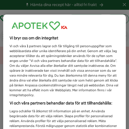
💊 Hämta dina recept här -
alltid fri frakt
Hämta ut recept
Logga in
Vad letar du efter idag?
Vi bryr oss om din integritet
Vi och våra
1
partners lagrar och får tillgång till personuppgifter som
webbläsardata eller unika identifierare på din enhet. Genom att välja Jag
Unknown error
accepterar tillåter du att spårningstekniker används för de syften som
anges under ”Vi och våra partners behandlar data för att tillhandahålla”.
Om du väljer Avvisa alla eller återkallar ditt samtycke inaktiveras de. Om
spårare är inaktiverade kan visst innehåll och vissa annonser som du ser
vara mindre relevanta för dig. Du kan återkomma till denna meny för att
ändra dina val eller återkalla ditt samtycke när som helst genom att klicka
på länken Anpassa cookieinställningar längst ned på webbsidan. Dina val
kommer att ha effekt inom vår Webbplats. Mer information finns i vår
integritetspolicy.
Vi och våra partners behandlar data för att tillhandahålla:
Lagra och/eller få åtkomst till information på en enhet. Använda
begränsade data för att välja reklam. Skapa profiler för personaliserad
reklam. Använda profiler för att välja personaliserad reklam. Mäta
reklamprestanda. Förstå målgrupper genom statistik eller kombinationer