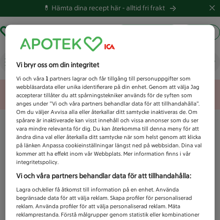
💊 Hämta dina recept här -
alltid fri frakt
Hämta ut recept
Logga in
Vad letar du efter idag?
Vi bryr oss om din integritet
Vi och våra
1
partners lagrar och får tillgång till personuppgifter som
webbläsardata eller unika identifierare på din enhet. Genom att välja Jag
Unknown error
accepterar tillåter du att spårningstekniker används för de syften som
anges under ”Vi och våra partners behandlar data för att tillhandahålla”.
Om du väljer Avvisa alla eller återkallar ditt samtycke inaktiveras de. Om
spårare är inaktiverade kan visst innehåll och vissa annonser som du ser
vara mindre relevanta för dig. Du kan återkomma till denna meny för att
ändra dina val eller återkalla ditt samtycke när som helst genom att klicka
på länken Anpassa cookieinställningar längst ned på webbsidan. Dina val
kommer att ha effekt inom vår Webbplats. Mer information finns i vår
integritetspolicy.
Vi och våra partners behandlar data för att tillhandahålla:
Lagra och/eller få åtkomst till information på en enhet. Använda
begränsade data för att välja reklam. Skapa profiler för personaliserad
reklam. Använda profiler för att välja personaliserad reklam. Mäta
reklamprestanda. Förstå målgrupper genom statistik eller kombinationer