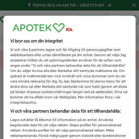
💊 Hämta dina recept här -
alltid fri frakt
Hämta ut recept
Logga in
Vad letar du efter idag?
Vi bryr oss om din integritet
Vi och våra
1
partners lagrar och får tillgång till personuppgifter som
webbläsardata eller unika identifierare på din enhet. Genom att välja Jag
Unknown error
accepterar tillåter du att spårningstekniker används för de syften som
anges under ”Vi och våra partners behandlar data för att tillhandahålla”.
Om du väljer Avvisa alla eller återkallar ditt samtycke inaktiveras de. Om
spårare är inaktiverade kan visst innehåll och vissa annonser som du ser
vara mindre relevanta för dig. Du kan återkomma till denna meny för att
ändra dina val eller återkalla ditt samtycke när som helst genom att klicka
på länken Anpassa cookieinställningar längst ned på webbsidan. Dina val
kommer att ha effekt inom vår Webbplats. Mer information finns i vår
integritetspolicy.
Vi och våra partners behandlar data för att tillhandahålla:
Lagra och/eller få åtkomst till information på en enhet. Använda
begränsade data för att välja reklam. Skapa profiler för personaliserad
reklam. Använda profiler för att välja personaliserad reklam. Mäta
reklamprestanda. Förstå målgrupper genom statistik eller kombinationer