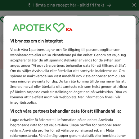
💊 Hämta dina recept här -
alltid fri frakt
Hämta ut recept
Logga in
Vad letar du efter idag?
Vi bryr oss om din integritet
Vi och våra
1
partners lagrar och får tillgång till personuppgifter som
webbläsardata eller unika identifierare på din enhet. Genom att välja Jag
Unknown error
accepterar tillåter du att spårningstekniker används för de syften som
anges under ”Vi och våra partners behandlar data för att tillhandahålla”.
Om du väljer Avvisa alla eller återkallar ditt samtycke inaktiveras de. Om
spårare är inaktiverade kan visst innehåll och vissa annonser som du ser
vara mindre relevanta för dig. Du kan återkomma till denna meny för att
ändra dina val eller återkalla ditt samtycke när som helst genom att klicka
på länken Anpassa cookieinställningar längst ned på webbsidan. Dina val
kommer att ha effekt inom vår Webbplats. Mer information finns i vår
integritetspolicy.
Vi och våra partners behandlar data för att tillhandahålla:
Lagra och/eller få åtkomst till information på en enhet. Använda
begränsade data för att välja reklam. Skapa profiler för personaliserad
reklam. Använda profiler för att välja personaliserad reklam. Mäta
reklamprestanda. Förstå målgrupper genom statistik eller kombinationer