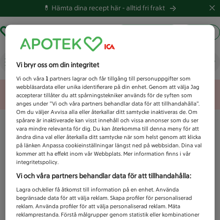
💊 Hämta dina recept här -
alltid fri frakt
Hämta ut recept
Logga in
Vad letar du efter idag?
Vi bryr oss om din integritet
Vi och våra
1
partners lagrar och får tillgång till personuppgifter som
webbläsardata eller unika identifierare på din enhet. Genom att välja Jag
Unknown error
accepterar tillåter du att spårningstekniker används för de syften som
anges under ”Vi och våra partners behandlar data för att tillhandahålla”.
Om du väljer Avvisa alla eller återkallar ditt samtycke inaktiveras de. Om
spårare är inaktiverade kan visst innehåll och vissa annonser som du ser
vara mindre relevanta för dig. Du kan återkomma till denna meny för att
ändra dina val eller återkalla ditt samtycke när som helst genom att klicka
på länken Anpassa cookieinställningar längst ned på webbsidan. Dina val
kommer att ha effekt inom vår Webbplats. Mer information finns i vår
integritetspolicy.
Vi och våra partners behandlar data för att tillhandahålla:
Lagra och/eller få åtkomst till information på en enhet. Använda
begränsade data för att välja reklam. Skapa profiler för personaliserad
reklam. Använda profiler för att välja personaliserad reklam. Mäta
reklamprestanda. Förstå målgrupper genom statistik eller kombinationer