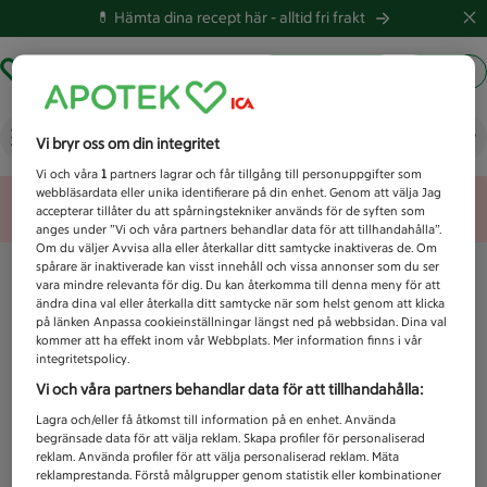
💊 Hämta dina recept här -
alltid fri frakt
Hämta ut recept
Logga in
Vad letar du efter idag?
Vi bryr oss om din integritet
Vi och våra
1
partners lagrar och får tillgång till personuppgifter som
webbläsardata eller unika identifierare på din enhet. Genom att välja Jag
Unknown error
accepterar tillåter du att spårningstekniker används för de syften som
anges under ”Vi och våra partners behandlar data för att tillhandahålla”.
Om du väljer Avvisa alla eller återkallar ditt samtycke inaktiveras de. Om
spårare är inaktiverade kan visst innehåll och vissa annonser som du ser
vara mindre relevanta för dig. Du kan återkomma till denna meny för att
ändra dina val eller återkalla ditt samtycke när som helst genom att klicka
på länken Anpassa cookieinställningar längst ned på webbsidan. Dina val
kommer att ha effekt inom vår Webbplats. Mer information finns i vår
integritetspolicy.
Vi och våra partners behandlar data för att tillhandahålla:
Lagra och/eller få åtkomst till information på en enhet. Använda
begränsade data för att välja reklam. Skapa profiler för personaliserad
reklam. Använda profiler för att välja personaliserad reklam. Mäta
reklamprestanda. Förstå målgrupper genom statistik eller kombinationer