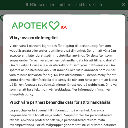
💊 Hämta dina recept här -
alltid fri frakt
Hämta ut recept
Logga in
Vad letar du efter idag?
Vi bryr oss om din integritet
Vi och våra
1
partners lagrar och får tillgång till personuppgifter som
webbläsardata eller unika identifierare på din enhet. Genom att välja Jag
Unknown error
accepterar tillåter du att spårningstekniker används för de syften som
anges under ”Vi och våra partners behandlar data för att tillhandahålla”.
Om du väljer Avvisa alla eller återkallar ditt samtycke inaktiveras de. Om
spårare är inaktiverade kan visst innehåll och vissa annonser som du ser
vara mindre relevanta för dig. Du kan återkomma till denna meny för att
ändra dina val eller återkalla ditt samtycke när som helst genom att klicka
på länken Anpassa cookieinställningar längst ned på webbsidan. Dina val
kommer att ha effekt inom vår Webbplats. Mer information finns i vår
integritetspolicy.
Vi och våra partners behandlar data för att tillhandahålla:
Lagra och/eller få åtkomst till information på en enhet. Använda
begränsade data för att välja reklam. Skapa profiler för personaliserad
reklam. Använda profiler för att välja personaliserad reklam. Mäta
reklamprestanda. Förstå målgrupper genom statistik eller kombinationer