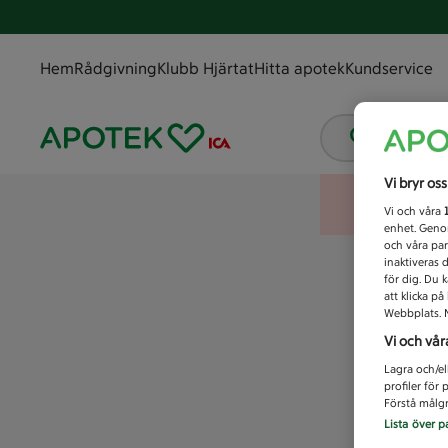
Hem
Rådgivning
Klubb Hjärtat
Hitta apotek
Kundservice
Vad letar
Vi bryr os
Vi och våra
enhet. Genom
och våra par
inaktiveras 
för dig. Du 
att klicka p
Webbplats. M
Vi och vår
Lagra och/el
profiler för
Förstå målgr
Lista över p