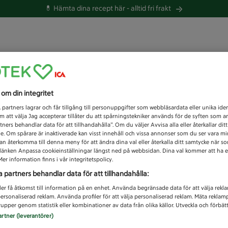
💊 Hämta dina recept här -
alltid fri frakt
 du efter idag?
s om din integritet
Unknown error
1
partners lagrar och får tillgång till personuppgifter som webbläsardata eller unika iden
 att välja Jag accepterar tillåter du att spårningstekniker används för de syften som 
tners behandlar data för att tillhandahålla”. Om du väljer Avvisa alla eller återkallar dit
de. Om spårare är inaktiverade kan visst innehåll och vissa annonser som du ser vara m
kan återkomma till denna meny för att ändra dina val eller återkalla ditt samtycke när 
å länken Anpassa cookieinställningar längst ned på webbsidan. Dina val kommer att ha e
er information finns i vår integritetspolicy.
a partners behandlar data för att tillhandahålla:
ler få åtkomst till information på en enhet. Använda begränsade data för att välja rekl
 personaliserad reklam. Använda profiler för att välja personaliserad reklam. Mäta reklam
upper genom statistik eller kombinationer av data från olika källor. Utveckla och förbättr
artner (leverantörer)