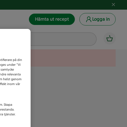
Hämta ut recept
Logga in
tifierare på din
anges under ”Vi
t samtycke
indre relevanta
som helst genom
ffekt inom vår
am. Skapa
prestanda.
a tjänster.