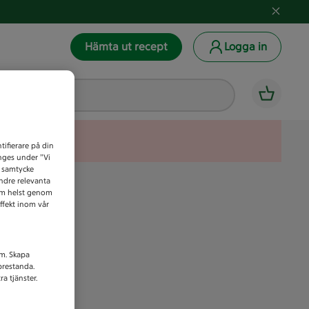
Hämta ut recept
Logga in
tifierare på din
anges under ”Vi
t samtycke
indre relevanta
som helst genom
ffekt inom vår
am. Skapa
prestanda.
a tjänster.