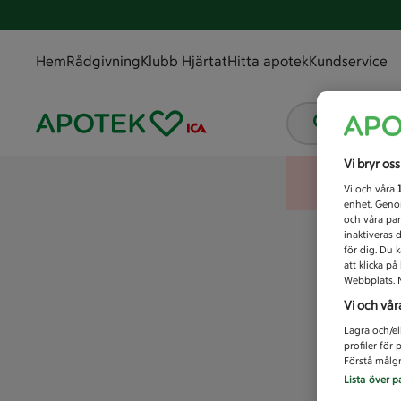
Hem
Rådgivning
Klubb Hjärtat
Hitta apotek
Kundservice
Vad letar
Vi bryr os
Vi och våra
enhet. Genom
och våra par
inaktiveras 
för dig. Du 
att klicka p
Webbplats. M
Vi och vår
Lagra och/el
profiler för
Förstå målgr
Lista över p