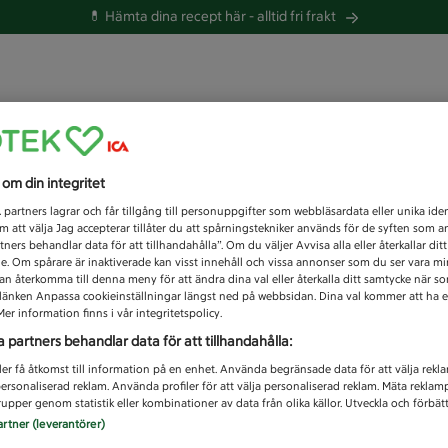
💊 Hämta dina recept här -
alltid fri frakt
 du efter idag?
s om din integritet
Unknown error
1
partners lagrar och får tillgång till personuppgifter som webbläsardata eller unika iden
 att välja Jag accepterar tillåter du att spårningstekniker används för de syften som 
tners behandlar data för att tillhandahålla”. Om du väljer Avvisa alla eller återkallar dit
de. Om spårare är inaktiverade kan visst innehåll och vissa annonser som du ser vara m
kan återkomma till denna meny för att ändra dina val eller återkalla ditt samtycke när 
å länken Anpassa cookieinställningar längst ned på webbsidan. Dina val kommer att ha e
er information finns i vår integritetspolicy.
a partners behandlar data för att tillhandahålla:
ler få åtkomst till information på en enhet. Använda begränsade data för att välja rekl
 personaliserad reklam. Använda profiler för att välja personaliserad reklam. Mäta reklam
upper genom statistik eller kombinationer av data från olika källor. Utveckla och förbättr
artner (leverantörer)