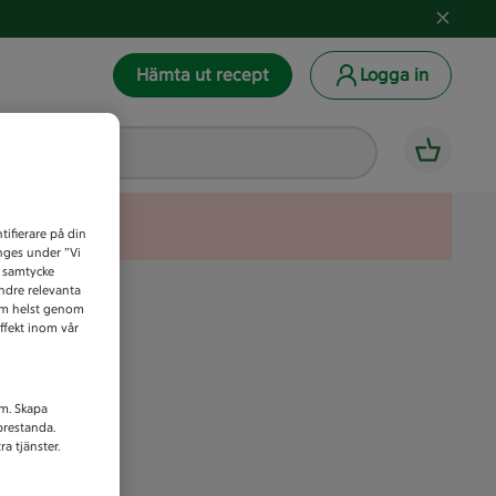
Hämta ut recept
Logga in
tifierare på din
anges under ”Vi
t samtycke
indre relevanta
som helst genom
ffekt inom vår
am. Skapa
prestanda.
a tjänster.