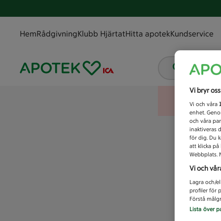
Hem
Rådgivning
Klubb Hjärtat
Hitta apotek
Kundservice
Vad letar
Vi bryr os
Vi och våra
enhet. Genom
och våra par
inaktiveras 
för dig. Du 
att klicka p
Webbplats. M
Vi och vår
Lagra och/el
profiler för
Förstå målgr
Lista över p