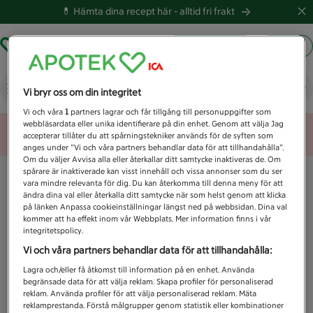
💊 Hämta dina recept här -
alltid fri frakt
Hämta ut recept
Logga in
Vad letar du efter idag?
Vi bryr oss om din integritet
Vi och våra
1
partners lagrar och får tillgång till personuppgifter som
webbläsardata eller unika identifierare på din enhet. Genom att välja Jag
Unknown error
accepterar tillåter du att spårningstekniker används för de syften som
anges under ”Vi och våra partners behandlar data för att tillhandahålla”.
Om du väljer Avvisa alla eller återkallar ditt samtycke inaktiveras de. Om
spårare är inaktiverade kan visst innehåll och vissa annonser som du ser
vara mindre relevanta för dig. Du kan återkomma till denna meny för att
ändra dina val eller återkalla ditt samtycke när som helst genom att klicka
på länken Anpassa cookieinställningar längst ned på webbsidan. Dina val
kommer att ha effekt inom vår Webbplats. Mer information finns i vår
integritetspolicy.
Vi och våra partners behandlar data för att tillhandahålla:
Lagra och/eller få åtkomst till information på en enhet. Använda
begränsade data för att välja reklam. Skapa profiler för personaliserad
reklam. Använda profiler för att välja personaliserad reklam. Mäta
reklamprestanda. Förstå målgrupper genom statistik eller kombinationer