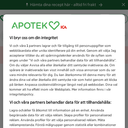
💊 Hämta dina recept här -
alltid fri frakt
Hämta ut recept
Logga in
Vad letar du efter idag?
Vi bryr oss om din integritet
Vi och våra
1
partners lagrar och får tillgång till personuppgifter som
webbläsardata eller unika identifierare på din enhet. Genom att välja Jag
Unknown error
accepterar tillåter du att spårningstekniker används för de syften som
anges under ”Vi och våra partners behandlar data för att tillhandahålla”.
Om du väljer Avvisa alla eller återkallar ditt samtycke inaktiveras de. Om
spårare är inaktiverade kan visst innehåll och vissa annonser som du ser
vara mindre relevanta för dig. Du kan återkomma till denna meny för att
ändra dina val eller återkalla ditt samtycke när som helst genom att klicka
på länken Anpassa cookieinställningar längst ned på webbsidan. Dina val
kommer att ha effekt inom vår Webbplats. Mer information finns i vår
integritetspolicy.
Vi och våra partners behandlar data för att tillhandahålla:
Lagra och/eller få åtkomst till information på en enhet. Använda
begränsade data för att välja reklam. Skapa profiler för personaliserad
reklam. Använda profiler för att välja personaliserad reklam. Mäta
reklamprestanda. Förstå målgrupper genom statistik eller kombinationer