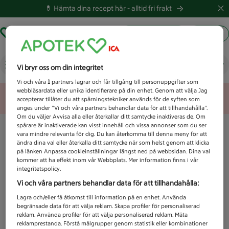
💊 Hämta dina recept här -
alltid fri frakt
Hämta ut recept
Logga in
Vad letar du efter idag?
Vi bryr oss om din integritet
Vi och våra
1
partners lagrar och får tillgång till personuppgifter som
webbläsardata eller unika identifierare på din enhet. Genom att välja Jag
Unknown error
accepterar tillåter du att spårningstekniker används för de syften som
anges under ”Vi och våra partners behandlar data för att tillhandahålla”.
Om du väljer Avvisa alla eller återkallar ditt samtycke inaktiveras de. Om
spårare är inaktiverade kan visst innehåll och vissa annonser som du ser
vara mindre relevanta för dig. Du kan återkomma till denna meny för att
ändra dina val eller återkalla ditt samtycke när som helst genom att klicka
på länken Anpassa cookieinställningar längst ned på webbsidan. Dina val
kommer att ha effekt inom vår Webbplats. Mer information finns i vår
integritetspolicy.
Vi och våra partners behandlar data för att tillhandahålla:
Lagra och/eller få åtkomst till information på en enhet. Använda
begränsade data för att välja reklam. Skapa profiler för personaliserad
reklam. Använda profiler för att välja personaliserad reklam. Mäta
reklamprestanda. Förstå målgrupper genom statistik eller kombinationer