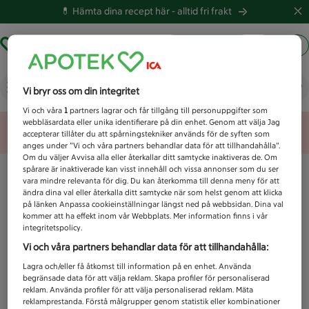
💊 Hämta dina recept här -
alltid fri frakt
Hämta ut recept
Logga in
Vad letar du efter idag?
Vi bryr oss om din integritet
Vi och våra
1
partners lagrar och får tillgång till personuppgifter som
webbläsardata eller unika identifierare på din enhet. Genom att välja Jag
Unknown error
accepterar tillåter du att spårningstekniker används för de syften som
anges under ”Vi och våra partners behandlar data för att tillhandahålla”.
Om du väljer Avvisa alla eller återkallar ditt samtycke inaktiveras de. Om
spårare är inaktiverade kan visst innehåll och vissa annonser som du ser
vara mindre relevanta för dig. Du kan återkomma till denna meny för att
ändra dina val eller återkalla ditt samtycke när som helst genom att klicka
på länken Anpassa cookieinställningar längst ned på webbsidan. Dina val
kommer att ha effekt inom vår Webbplats. Mer information finns i vår
integritetspolicy.
Vi och våra partners behandlar data för att tillhandahålla:
Lagra och/eller få åtkomst till information på en enhet. Använda
begränsade data för att välja reklam. Skapa profiler för personaliserad
reklam. Använda profiler för att välja personaliserad reklam. Mäta
reklamprestanda. Förstå målgrupper genom statistik eller kombinationer