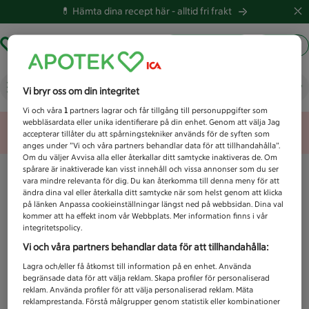
💊 Hämta dina recept här -
alltid fri frakt
Hämta ut recept
Logga in
Vad letar du efter idag?
Vi bryr oss om din integritet
Vi och våra
1
partners lagrar och får tillgång till personuppgifter som
webbläsardata eller unika identifierare på din enhet. Genom att välja Jag
Unknown error
accepterar tillåter du att spårningstekniker används för de syften som
anges under ”Vi och våra partners behandlar data för att tillhandahålla”.
Om du väljer Avvisa alla eller återkallar ditt samtycke inaktiveras de. Om
spårare är inaktiverade kan visst innehåll och vissa annonser som du ser
vara mindre relevanta för dig. Du kan återkomma till denna meny för att
ändra dina val eller återkalla ditt samtycke när som helst genom att klicka
på länken Anpassa cookieinställningar längst ned på webbsidan. Dina val
kommer att ha effekt inom vår Webbplats. Mer information finns i vår
integritetspolicy.
Vi och våra partners behandlar data för att tillhandahålla:
Lagra och/eller få åtkomst till information på en enhet. Använda
begränsade data för att välja reklam. Skapa profiler för personaliserad
reklam. Använda profiler för att välja personaliserad reklam. Mäta
reklamprestanda. Förstå målgrupper genom statistik eller kombinationer