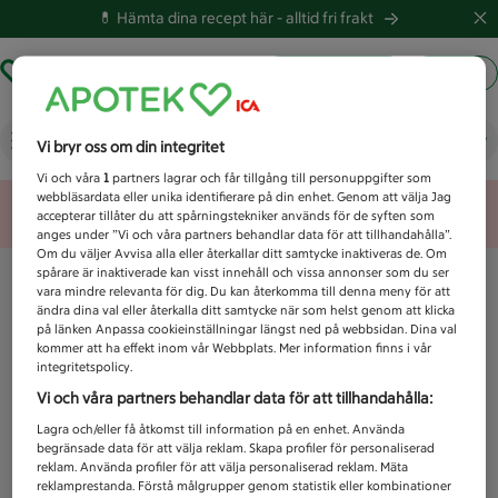
💊 Hämta dina recept här -
alltid fri frakt
Hämta ut recept
Logga in
Vad letar du efter idag?
Vi bryr oss om din integritet
Vi och våra
1
partners lagrar och får tillgång till personuppgifter som
webbläsardata eller unika identifierare på din enhet. Genom att välja Jag
Unknown error
accepterar tillåter du att spårningstekniker används för de syften som
anges under ”Vi och våra partners behandlar data för att tillhandahålla”.
Om du väljer Avvisa alla eller återkallar ditt samtycke inaktiveras de. Om
spårare är inaktiverade kan visst innehåll och vissa annonser som du ser
vara mindre relevanta för dig. Du kan återkomma till denna meny för att
ändra dina val eller återkalla ditt samtycke när som helst genom att klicka
på länken Anpassa cookieinställningar längst ned på webbsidan. Dina val
kommer att ha effekt inom vår Webbplats. Mer information finns i vår
integritetspolicy.
Vi och våra partners behandlar data för att tillhandahålla:
Lagra och/eller få åtkomst till information på en enhet. Använda
begränsade data för att välja reklam. Skapa profiler för personaliserad
reklam. Använda profiler för att välja personaliserad reklam. Mäta
reklamprestanda. Förstå målgrupper genom statistik eller kombinationer