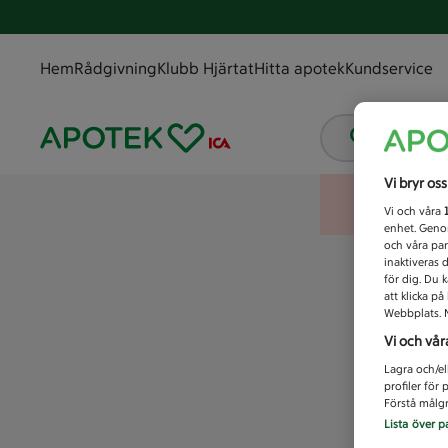
Hem
Rådgivning
Klubb Hjärtat
Hitta apotek
Kundservice
Vad letar
Vi bryr os
Vi och våra
enhet. Genom
och våra par
inaktiveras 
för dig. Du 
att klicka p
Webbplats. M
Vi och vår
Lagra och/el
profiler för
Förstå målgr
Lista över p