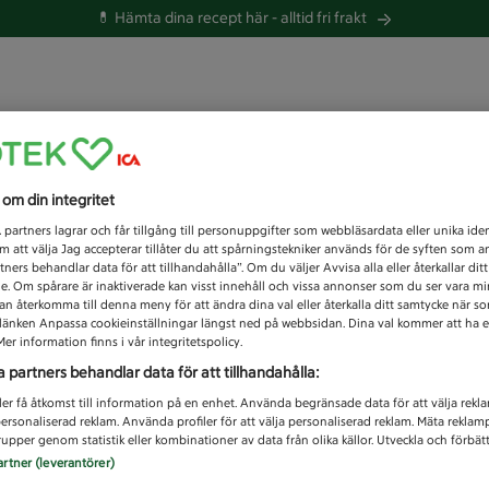
💊 Hämta dina recept här -
alltid fri frakt
 du efter idag?
s om din integritet
Unknown error
1
partners lagrar och får tillgång till personuppgifter som webbläsardata eller unika iden
 att välja Jag accepterar tillåter du att spårningstekniker används för de syften som 
tners behandlar data för att tillhandahålla”. Om du väljer Avvisa alla eller återkallar dit
de. Om spårare är inaktiverade kan visst innehåll och vissa annonser som du ser vara m
kan återkomma till denna meny för att ändra dina val eller återkalla ditt samtycke när 
å länken Anpassa cookieinställningar längst ned på webbsidan. Dina val kommer att ha e
er information finns i vår integritetspolicy.
a partners behandlar data för att tillhandahålla:
ler få åtkomst till information på en enhet. Använda begränsade data för att välja rekl
 personaliserad reklam. Använda profiler för att välja personaliserad reklam. Mäta reklam
upper genom statistik eller kombinationer av data från olika källor. Utveckla och förbättr
artner (leverantörer)