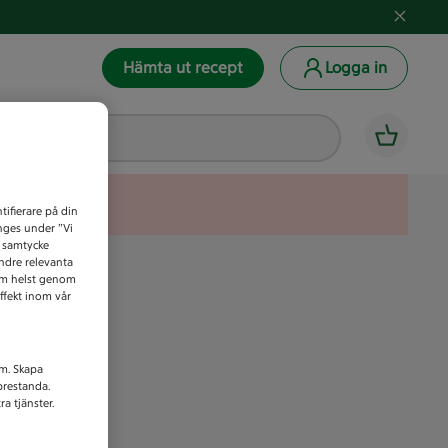
Hämta ut recept
Logga in
tifierare på din
anges under ”Vi
t samtycke
indre relevanta
som helst genom
ffekt inom vår
am. Skapa
prestanda.
a tjänster.