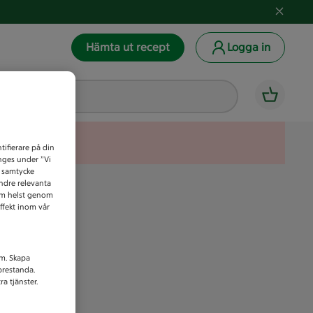
Hämta ut recept
Logga in
tifierare på din
anges under ”Vi
t samtycke
indre relevanta
som helst genom
ffekt inom vår
am. Skapa
prestanda.
a tjänster.