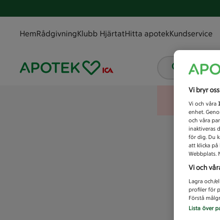
Hem
Rådgivning
Klubb Hjärtat
Hitta apotek
Kundservice
Vad letar
Vi bryr os
Vi och våra
enhet. Genom
och våra par
inaktiveras 
för dig. Du 
att klicka p
Webbplats. M
Vi och vår
Lagra och/el
profiler för
Förstå målgr
Lista över p