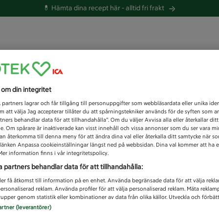
💊 Hämta dina recept här -
alltid fri frakt
 du efter idag?
s om din integritet
Unknown error
1
partners lagrar och får tillgång till personuppgifter som webbläsardata eller unika iden
 att välja Jag accepterar tillåter du att spårningstekniker används för de syften som 
tners behandlar data för att tillhandahålla”. Om du väljer Avvisa alla eller återkallar dit
de. Om spårare är inaktiverade kan visst innehåll och vissa annonser som du ser vara m
kan återkomma till denna meny för att ändra dina val eller återkalla ditt samtycke när 
å länken Anpassa cookieinställningar längst ned på webbsidan. Dina val kommer att ha e
er information finns i vår integritetspolicy.
a partners behandlar data för att tillhandahålla:
ler få åtkomst till information på en enhet. Använda begränsade data för att välja rekl
 personaliserad reklam. Använda profiler för att välja personaliserad reklam. Mäta reklam
upper genom statistik eller kombinationer av data från olika källor. Utveckla och förbättr
artner (leverantörer)