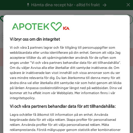
💊 Hämta dina recept här -
alltid fri frakt
Hämta ut recept
Logga in
Vad letar du efter idag?
Vi bryr oss om din integritet
Vi och våra
1
partners lagrar och får tillgång till personuppgifter som
webbläsardata eller unika identifierare på din enhet. Genom att välja Jag
Unknown error
accepterar tillåter du att spårningstekniker används för de syften som
anges under ”Vi och våra partners behandlar data för att tillhandahålla”.
Om du väljer Avvisa alla eller återkallar ditt samtycke inaktiveras de. Om
spårare är inaktiverade kan visst innehåll och vissa annonser som du ser
vara mindre relevanta för dig. Du kan återkomma till denna meny för att
ändra dina val eller återkalla ditt samtycke när som helst genom att klicka
på länken Anpassa cookieinställningar längst ned på webbsidan. Dina val
kommer att ha effekt inom vår Webbplats. Mer information finns i vår
integritetspolicy.
Vi och våra partners behandlar data för att tillhandahålla:
Lagra och/eller få åtkomst till information på en enhet. Använda
begränsade data för att välja reklam. Skapa profiler för personaliserad
reklam. Använda profiler för att välja personaliserad reklam. Mäta
reklamprestanda. Förstå målgrupper genom statistik eller kombinationer