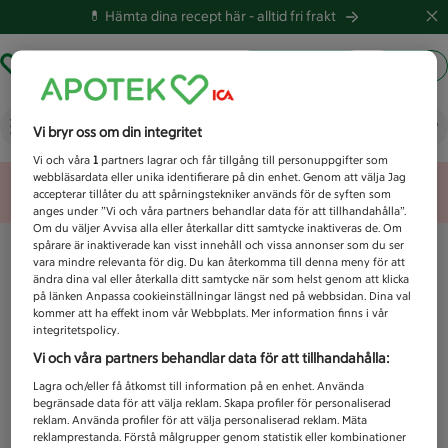
💊 Hämta dina recept här -
alltid fri frakt
Hämta ut recept
Logga in
Vad letar du efter idag?
Vi bryr oss om din integritet
Vi och våra
1
partners lagrar och får tillgång till personuppgifter som
webbläsardata eller unika identifierare på din enhet. Genom att välja Jag
Unknown error
accepterar tillåter du att spårningstekniker används för de syften som
anges under ”Vi och våra partners behandlar data för att tillhandahålla”.
Om du väljer Avvisa alla eller återkallar ditt samtycke inaktiveras de. Om
spårare är inaktiverade kan visst innehåll och vissa annonser som du ser
vara mindre relevanta för dig. Du kan återkomma till denna meny för att
ändra dina val eller återkalla ditt samtycke när som helst genom att klicka
på länken Anpassa cookieinställningar längst ned på webbsidan. Dina val
kommer att ha effekt inom vår Webbplats. Mer information finns i vår
integritetspolicy.
Vi och våra partners behandlar data för att tillhandahålla:
Lagra och/eller få åtkomst till information på en enhet. Använda
begränsade data för att välja reklam. Skapa profiler för personaliserad
reklam. Använda profiler för att välja personaliserad reklam. Mäta
reklamprestanda. Förstå målgrupper genom statistik eller kombinationer