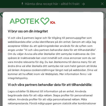
💊 Hämta dina recept här -
alltid fri frakt
Hämta ut recept
Logga in
Vad letar du efter idag?
Vi bryr oss om din integritet
Vi och våra
1
partners lagrar och får tillgång till personuppgifter som
webbläsardata eller unika identifierare på din enhet. Genom att välja Jag
Unknown error
accepterar tillåter du att spårningstekniker används för de syften som
anges under ”Vi och våra partners behandlar data för att tillhandahålla”.
Om du väljer Avvisa alla eller återkallar ditt samtycke inaktiveras de. Om
spårare är inaktiverade kan visst innehåll och vissa annonser som du ser
vara mindre relevanta för dig. Du kan återkomma till denna meny för att
ändra dina val eller återkalla ditt samtycke när som helst genom att klicka
på länken Anpassa cookieinställningar längst ned på webbsidan. Dina val
kommer att ha effekt inom vår Webbplats. Mer information finns i vår
integritetspolicy.
Vi och våra partners behandlar data för att tillhandahålla:
Lagra och/eller få åtkomst till information på en enhet. Använda
begränsade data för att välja reklam. Skapa profiler för personaliserad
reklam. Använda profiler för att välja personaliserad reklam. Mäta
reklamprestanda. Förstå målgrupper genom statistik eller kombinationer