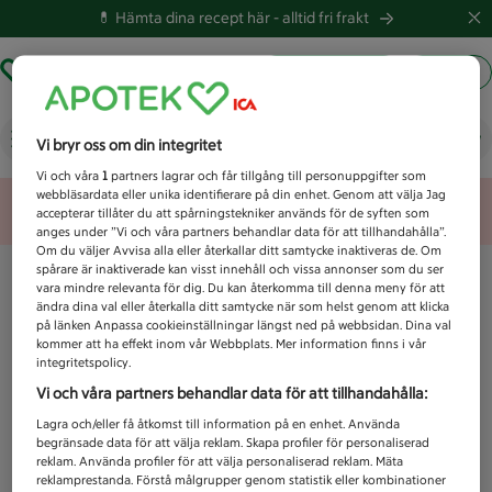
💊 Hämta dina recept här -
alltid fri frakt
Hämta ut recept
Logga in
Vad letar du efter idag?
Vi bryr oss om din integritet
Vi och våra
1
partners lagrar och får tillgång till personuppgifter som
webbläsardata eller unika identifierare på din enhet. Genom att välja Jag
Unknown error
accepterar tillåter du att spårningstekniker används för de syften som
anges under ”Vi och våra partners behandlar data för att tillhandahålla”.
Om du väljer Avvisa alla eller återkallar ditt samtycke inaktiveras de. Om
spårare är inaktiverade kan visst innehåll och vissa annonser som du ser
vara mindre relevanta för dig. Du kan återkomma till denna meny för att
ändra dina val eller återkalla ditt samtycke när som helst genom att klicka
på länken Anpassa cookieinställningar längst ned på webbsidan. Dina val
kommer att ha effekt inom vår Webbplats. Mer information finns i vår
integritetspolicy.
Vi och våra partners behandlar data för att tillhandahålla:
Lagra och/eller få åtkomst till information på en enhet. Använda
begränsade data för att välja reklam. Skapa profiler för personaliserad
reklam. Använda profiler för att välja personaliserad reklam. Mäta
reklamprestanda. Förstå målgrupper genom statistik eller kombinationer