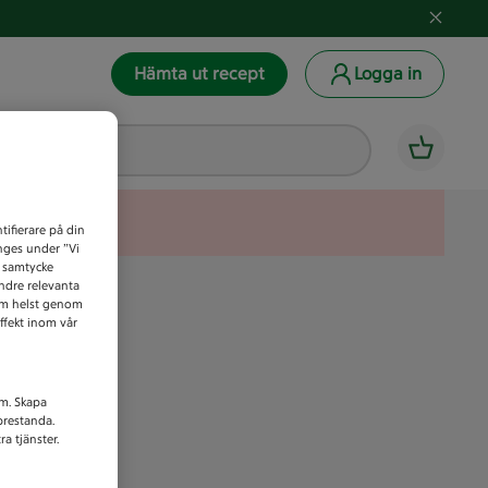
Hämta ut recept
Logga in
tifierare på din
anges under ”Vi
t samtycke
indre relevanta
som helst genom
ffekt inom vår
am. Skapa
prestanda.
a tjänster.