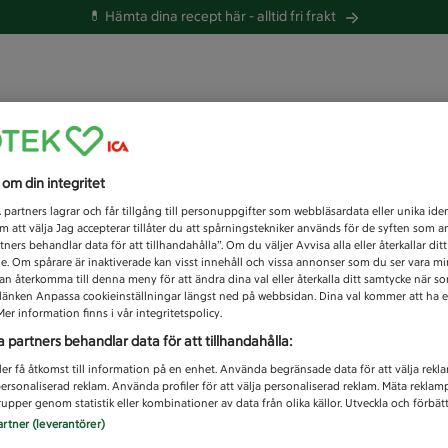
💊 Hämta dina recept här -
alltid fri frakt
 du efter idag?
s om din integritet
Unknown error
1
partners lagrar och får tillgång till personuppgifter som webbläsardata eller unika iden
 att välja Jag accepterar tillåter du att spårningstekniker används för de syften som 
tners behandlar data för att tillhandahålla”. Om du väljer Avvisa alla eller återkallar dit
de. Om spårare är inaktiverade kan visst innehåll och vissa annonser som du ser vara m
kan återkomma till denna meny för att ändra dina val eller återkalla ditt samtycke när 
å länken Anpassa cookieinställningar längst ned på webbsidan. Dina val kommer att ha e
er information finns i vår integritetspolicy.
a partners behandlar data för att tillhandahålla:
ler få åtkomst till information på en enhet. Använda begränsade data för att välja rekl
 personaliserad reklam. Använda profiler för att välja personaliserad reklam. Mäta reklam
upper genom statistik eller kombinationer av data från olika källor. Utveckla och förbättr
artner (leverantörer)