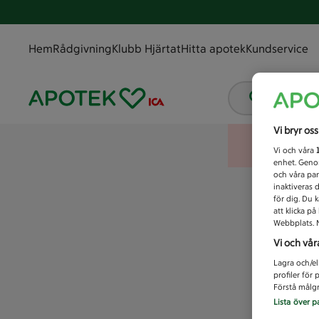
Hem
Rådgivning
Klubb Hjärtat
Hitta apotek
Kundservice
Vad letar
Vi bryr os
Vi och våra
enhet. Genom
och våra par
inaktiveras 
för dig. Du 
att klicka p
Webbplats. M
Vi och vår
Lagra och/el
profiler för
Förstå målgr
Lista över p