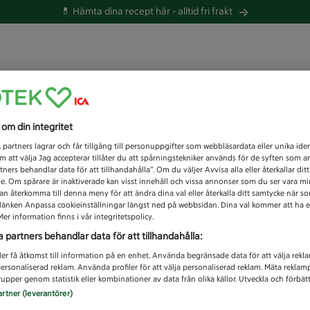
💊 Hämta dina recept här -
alltid fri frakt
 du efter idag?
s om din integritet
Unknown error
1
partners lagrar och får tillgång till personuppgifter som webbläsardata eller unika iden
 att välja Jag accepterar tillåter du att spårningstekniker används för de syften som 
tners behandlar data för att tillhandahålla”. Om du väljer Avvisa alla eller återkallar dit
de. Om spårare är inaktiverade kan visst innehåll och vissa annonser som du ser vara m
kan återkomma till denna meny för att ändra dina val eller återkalla ditt samtycke när 
å länken Anpassa cookieinställningar längst ned på webbsidan. Dina val kommer att ha e
er information finns i vår integritetspolicy.
a partners behandlar data för att tillhandahålla:
ler få åtkomst till information på en enhet. Använda begränsade data för att välja rekl
 personaliserad reklam. Använda profiler för att välja personaliserad reklam. Mäta reklam
upper genom statistik eller kombinationer av data från olika källor. Utveckla och förbättr
artner (leverantörer)