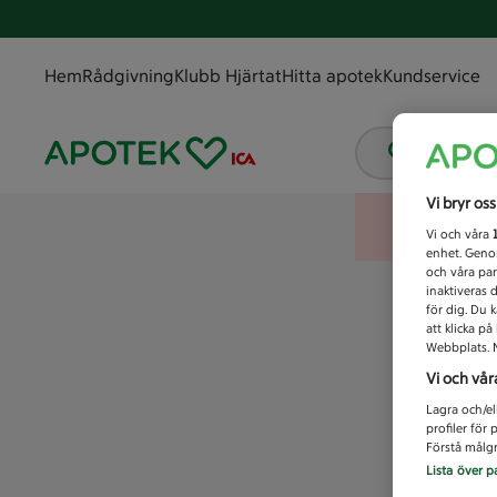
Hem
Rådgivning
Klubb Hjärtat
Hitta apotek
Kundservice
Vad letar
Vi bryr os
Vi och våra
enhet. Genom
och våra par
inaktiveras 
för dig. Du 
att klicka p
Webbplats. M
Vi och vår
Lagra och/el
profiler för
Förstå målgr
Lista över p