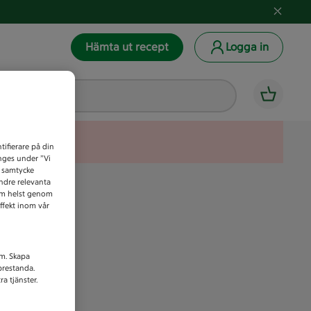
Hämta ut recept
Logga in
tifierare på din
anges under ”Vi
t samtycke
indre relevanta
som helst genom
ffekt inom vår
am. Skapa
prestanda.
a tjänster.