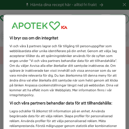
💊 Hämta dina recept här -
alltid fri frakt
Hämta ut recept
Logga in
Vad letar du efter idag?
Vi bryr oss om din integritet
Vi och våra
1
partners lagrar och får tillgång till personuppgifter som
webbläsardata eller unika identifierare på din enhet. Genom att välja Jag
Unknown error
accepterar tillåter du att spårningstekniker används för de syften som
anges under ”Vi och våra partners behandlar data för att tillhandahålla”.
Om du väljer Avvisa alla eller återkallar ditt samtycke inaktiveras de. Om
spårare är inaktiverade kan visst innehåll och vissa annonser som du ser
vara mindre relevanta för dig. Du kan återkomma till denna meny för att
ändra dina val eller återkalla ditt samtycke när som helst genom att klicka
på länken Anpassa cookieinställningar längst ned på webbsidan. Dina val
kommer att ha effekt inom vår Webbplats. Mer information finns i vår
integritetspolicy.
Vi och våra partners behandlar data för att tillhandahålla:
Lagra och/eller få åtkomst till information på en enhet. Använda
begränsade data för att välja reklam. Skapa profiler för personaliserad
reklam. Använda profiler för att välja personaliserad reklam. Mäta
reklamprestanda. Förstå målgrupper genom statistik eller kombinationer